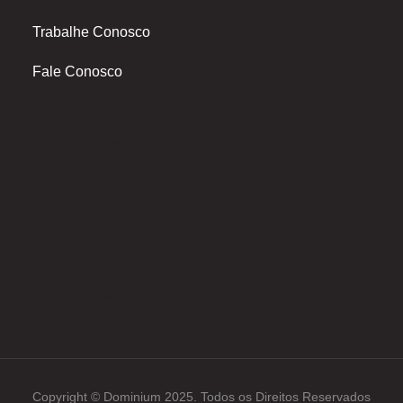
-
m
Trabalhe Conosco
f
Fale Conosco
Início
Quem Somos
Produtos
Empresas
Fornecedores
Blog
Trabalhe Conosco
Fale Conosco
Copyright © Dominium 2025. Todos os Direitos Reservados