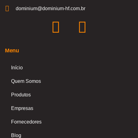
dominium@dominium-hf.com.br
F
I
a
n
Menu
c
s
e
t
Início
Quem Somos
b
a
Produtos
o
g
Empresas
o
r
Fornecedores
k
a
Blog