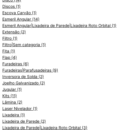
Discos
(1)
Escova Carvão
(1)
Esmeril Angular
(14)
Esmeril Angular|Lixadeira de Parede|Lixadeira Roto Orbital
(1)
Extensão
(2)
Filtro
(1)
Filtro|Sem categoria
(1)
Fita
(1)
Flap
(4)
Furadeiras
(6)
Furadeiras|Parafusadeiras
(9)
Inversora de Solda
(2)
Joelho Galvanizado
(2)
Jugular
(1)
Kits
(11)
Lâmina
(2)
Laser Nivelador
(1)
Lixadeira
(1)
Lixadeira de Parede
(2)
Lixadeira de Parede|Lixadeira Roto Orbital
(3)