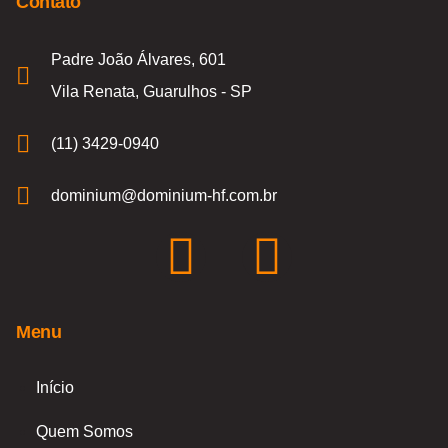
Contato
Padre João Álvares, 601
Vila Renata, Guarulhos - SP
(11) 3429-0940
dominium@dominium-hf.com.br
F
I
a
n
Menu
c
s
e
t
Início
Quem Somos