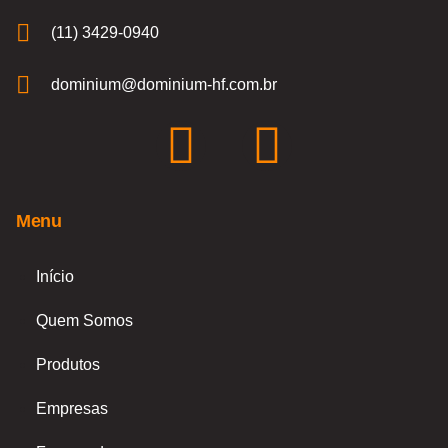
(11) 3429-0940
dominium@dominium-hf.com.br
F
I
a
n
Menu
c
s
e
t
Início
Quem Somos
b
a
Produtos
o
g
Empresas
o
r