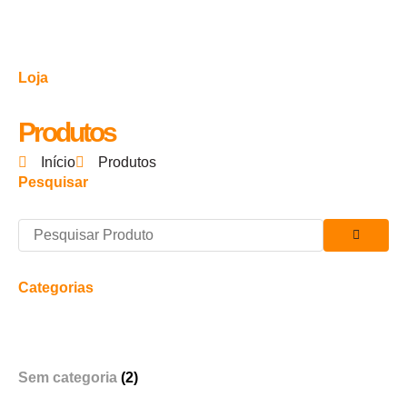
Ir
para
o
Loja
conteúdo
Produtos
Início
Produtos
Pesquisar
Categorias
Sem categoria
(2)