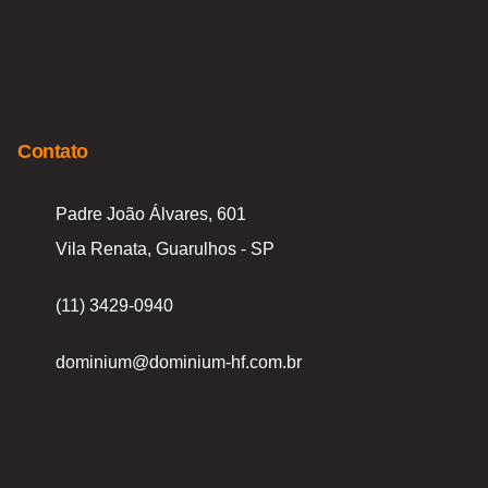
Contato
Padre João Álvares, 601
Vila Renata, Guarulhos - SP
(11) 3429-0940
dominium@dominium-hf.com.br
F
I
a
n