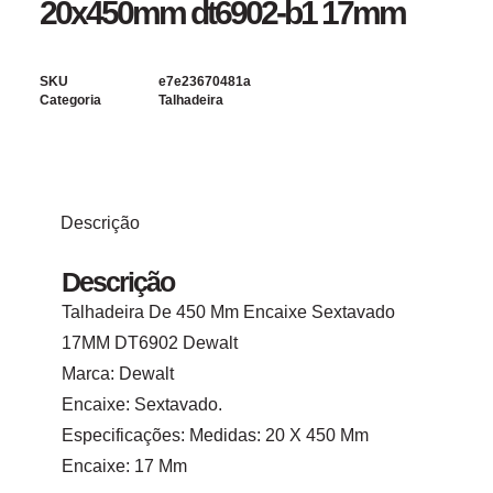
20x450mm dt6902-b1 17mm
SKU
e7e23670481a
Categoria
Talhadeira
Descrição
Descrição
Talhadeira De 450 Mm Encaixe Sextavado
17MM DT6902 Dewalt
Marca: Dewalt
Encaixe: Sextavado.
Especificações: Medidas: 20 X 450 Mm
Encaixe: 17 Mm