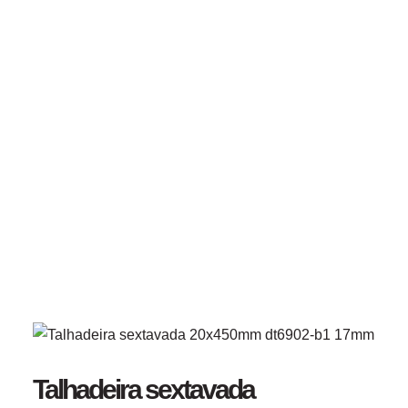
Ir
para
o
conteúdo
CATEGORIA
Talhadeira
Início
Talhadeira Sextavada 20x450mm Dt6902-B1
17mm
Talhadeira sextavada