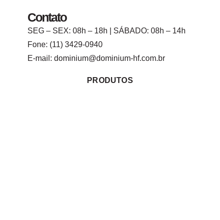
Contato
SEG – SEX: 08h – 18h | SÁBADO: 08h – 14h
Fone: (11) 3429-0940
E-mail:
dominium@dominium-hf.com.br
PRODUTOS