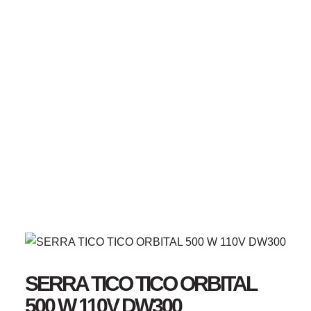
Ir
para
o
conteúdo
CATEGORIA
Serra Tico Tico
Início
SERRA TICO TICO ORBITAL 500 W 110V DW300
SERRA TICO TICO ORBITAL
500 W 110V DW300