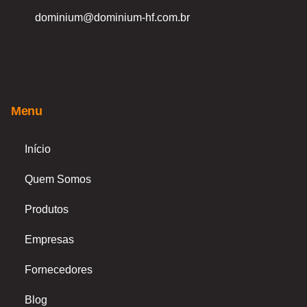
dominium@dominium-hf.com.br
F
I
a
n
Menu
c
s
e
t
Início
Quem Somos
b
a
Produtos
o
g
Empresas
o
r
Fornecedores
k
a
Blog