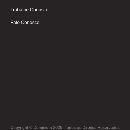
-
m
Trabalhe Conosco
f
Fale Conosco
Início
Quem Somos
Produtos
Empresas
Fornecedores
Blog
Trabalhe Conosco
Fale Conosco
Copyright © Dominium 2025. Todos os Direitos Reservados