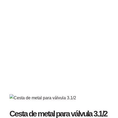
Ir
para
o
conteúdo
CATEGORIA
Acessórios para
Banheiro
Início
Cesta De Metal Para Válvula 3.1/2
Cesta de metal para válvula 3.1/2