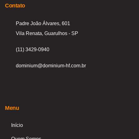
Contato
Padre João Álvares, 601
Vila Renata, Guarulhos - SP
(11) 3429-0940
dominium@dominium-hf.com.br
F
I
a
n
Menu
c
s
e
t
Início
Quem Somos